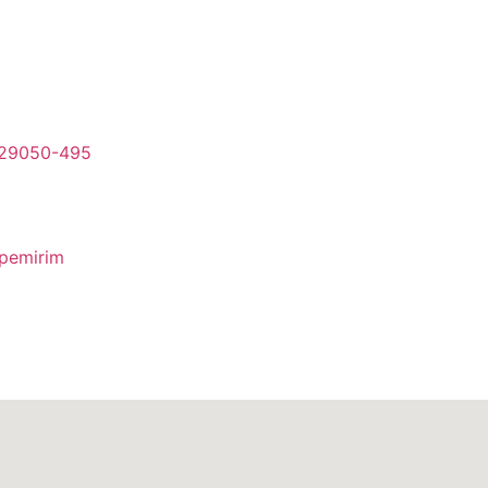
- 29050-495
apemirim